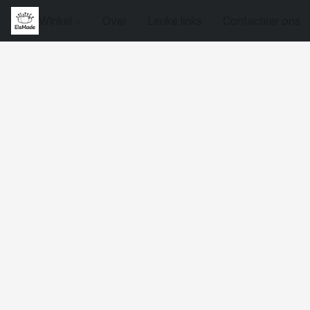
Winkel
Over
Leuke links
Contacteer ons