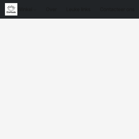
Winkel
Over
Leuke links
Contacteer ons