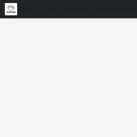
Winkel
Over
Leuke links
Contacteer ons