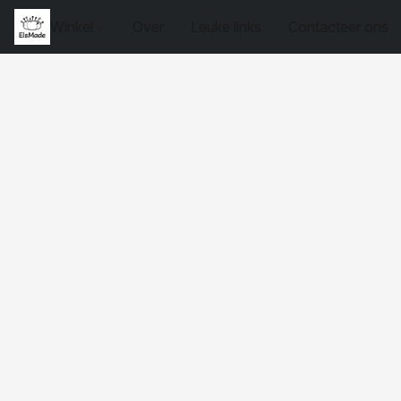
Winkel
Over
Leuke links
Contacteer ons