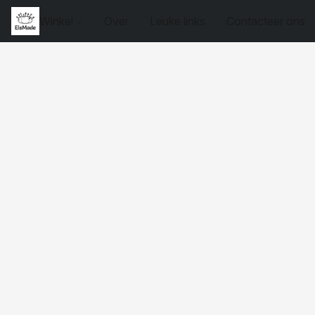
Winkel
Over
Leuke links
Contacteer ons