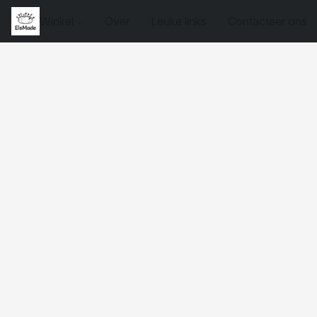
Winkel
Over
Leuke links
Contacteer ons