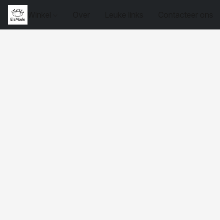
Winkel
Over
Leuke links
Contacteer ons