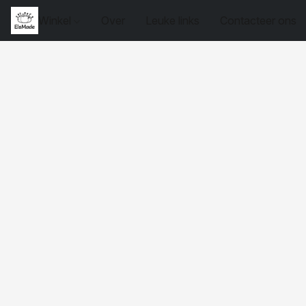
Winkel
Over
Leuke links
Contacteer ons