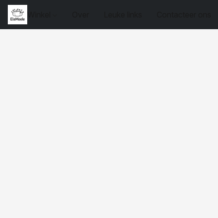
Winkel
Over
Leuke links
Contacteer ons