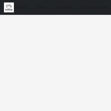
Winkel
Over
Leuke links
Contacteer ons