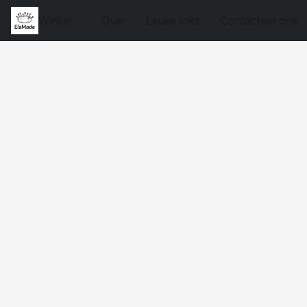
Winkel
Over
Leuke links
Contacteer ons