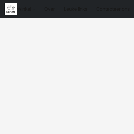
Winkel
Over
Leuke links
Contacteer ons