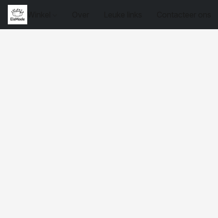
Winkel
Over
Leuke links
Contacteer ons