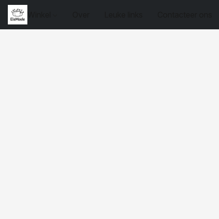
Winkel
Over
Leuke links
Contacteer ons