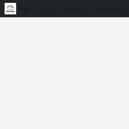
Winkel
Over
Leuke links
Contacteer ons