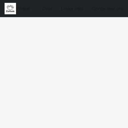
Winkel
Over
Leuke links
Contacteer ons